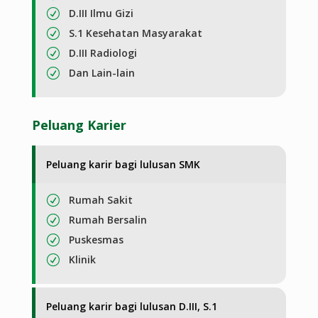
D.III Ilmu Gizi
R
S.1 Kesehatan Masyarakat
R
D.III Radiologi
R
Dan Lain-lain
R
Peluang Karier
Peluang karir bagi lulusan SMK
Rumah Sakit
R
Rumah Bersalin
R
Puskesmas
R
Klinik
R
Peluang karir bagi lulusan D.III, S.1